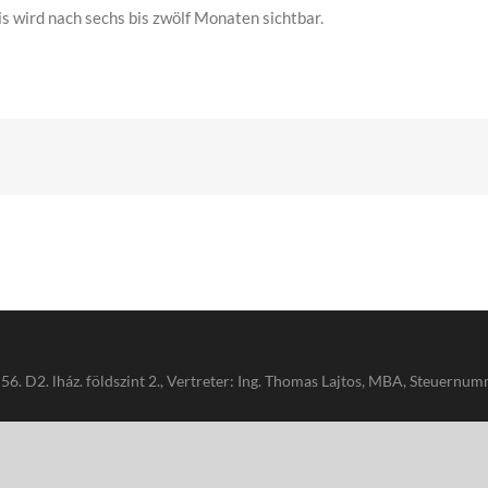
 wird nach sechs bis zwölf Monaten sichtbar.
 56. D2. lház. földszint 2., Vertreter: Ing. Thomas Lajtos, MBA, Steue