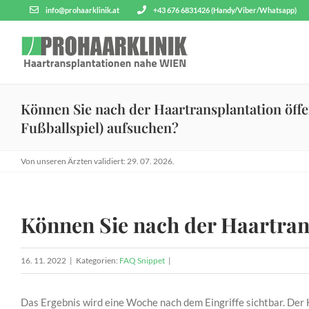
Zum
info@prohaarklinik.at
+43 676 6831426 (Handy/Viber/Whatsapp)
Inhalt
springen
Können Sie nach der Haartransplantation öffe
Fußballspiel) aufsuchen?
Von unseren Ärzten validiert: 29. 07. 2026.
Können Sie nach der Haartrans
16. 11. 2022
|
Kategorien:
FAQ Snippet
|
Das Ergebnis wird eine Woche nach dem Eingriffe sichtbar. Der 