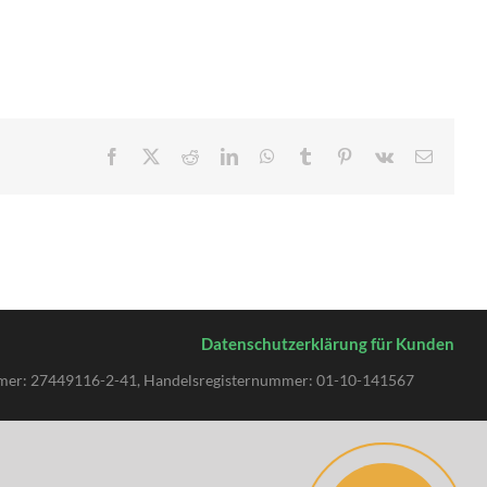
Facebook
X
Reddit
LinkedIn
WhatsApp
Tumblr
Pinterest
Vk
E-
Mail
Datenschutzerklärung für Kunden
rnummer: 27449116-2-41, Handelsregisternummer: 01-10-141567