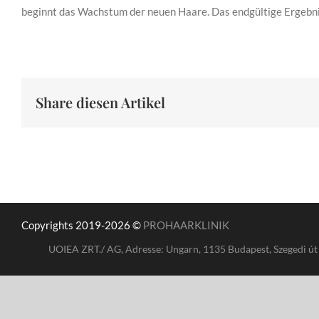
beginnt das Wachstum der neuen Haare. Das endgültige Ergebnis
Share diesen Artikel
Copyrights 2019-2026 ©
PROHAARKLINIK
UOIEA ZRT./ AG, Adresse: Ungarn, 1135 Budapest, Szegedi út