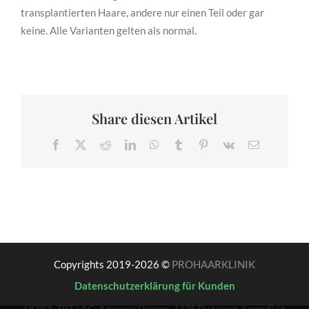
transplantierten Haare, andere nur einen Teil oder gar
keine. Alle Varianten gelten als normal.
Share diesen Artikel
Facebook
X
Reddit
LinkedIn
WhatsApp
Tumblr
Pinterest
Vk
E-
Mail
Copyrights 2019-2026 ©
PROHAARKLINIK
Datenschutzerklärung für Kunden
UOIEA ZRT./ AG, Adresse: Ungarn, 1135 Budapest, Szegedi út